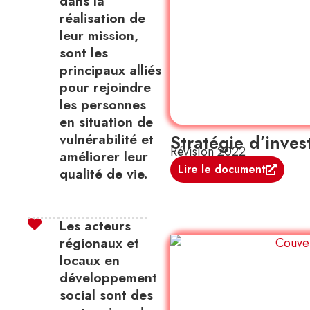
dans la
réalisation de
leur mission,
sont les
principaux alliés
pour rejoindre
les personnes
en situation de
vulnérabilité et
Stratégie d’inves
Révision 2022
améliorer leur
Lire le document
qualité de vie.
Les acteurs
régionaux et
locaux en
développement
social sont des