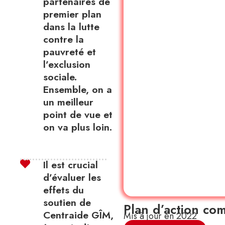
partenaires de
premier plan
dans la lutte
contre la
pauvreté et
l’exclusion
sociale.
Ensemble, on a
un meilleur
point de vue et
on va plus loin.
Il est crucial
d’évaluer les
effets du
soutien de
Plan d’action co
Centraide GÎM,
Mis à jour en 2022